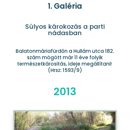
1. Galéria
Súlyos károkozás a parti
nádasban
Balatonmáriafürdőn a Hullám utca 182.
szám mögött már 11 éve folyik
természetkárositás, ideje megállítani!
(Hrsz: 1593/9)
2013