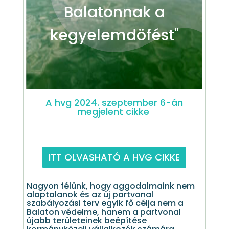
Balatonnak a
kegyelemdöfést"
A hvg 2024. szeptember 6-án
megjelent cikke
ITT OLVASHATÓ A HVG CIKKE
Nagyon félünk, hogy aggodalmaink nem
alaptalanok és az új partvonal
szabályozási terv egyik fő célja nem a
Balaton védelme, hanem a partvonal
újabb területeinek beépítése