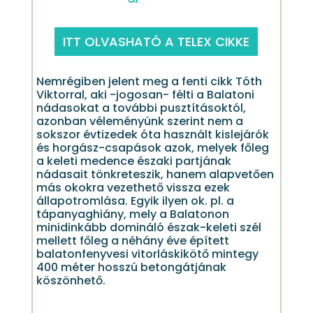
ITT OLVASHATÓ A TELEX CIKKE
Nemrégiben jelent meg a fenti cikk Tóth
Viktorral, aki -jogosan- félti a Balatoni
nádasokat a további pusztításoktól,
azonban véleményünk szerint nem a
sokszor évtizedek óta használt kislejárók
és horgász-csapások azok, melyek főleg
a keleti medence északi partjának
nádasait tönkreteszik, hanem alapvetően
más okokra vezethető vissza ezek
állapotromlása. Egyik ilyen ok. pl. a
tápanyaghiány, mely a Balatonon
minidinkább domináló észak-keleti szél
mellett főleg a néhány éve épített
balatonfenyvesi vitorláskikötő mintegy
400 méter hosszú betongátjának
köszönhető.