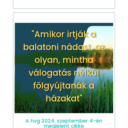
"Amikor irtják a
balatoni nádast, az
olyan, mintha
válogatás nélkül
fölgyújtanák a
házakat"
A hvg 2024. szeptember 4-én
megjelent cikke