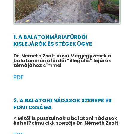
1. A BALATONMÁRIAFÜRDŐI
KISLEJÁRÓK ÉS STÉGEK ÜGYE
Dr. Németh Zsolt
írása
Megjegyzések a
balatonmáriafürdői “illegális” lejárók
témájához
címmel
PDF
2. A BALATONI NÁDASOK SZEREPE ÉS
FONTOSSÁGA
A
Mitől is pusztulnak a balatoni nádasok
és hol?
című cikk szerzője
Dr. Németh Zsolt