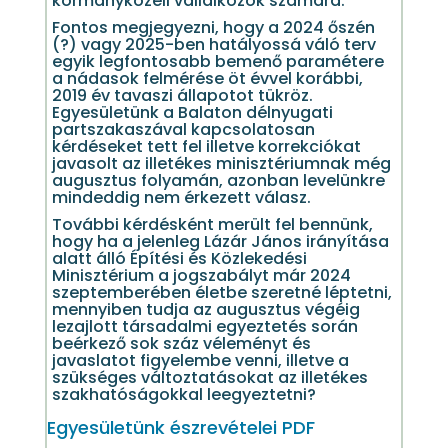
kormányközeli vállalkozók számára.
Fontos megjegyezni, hogy a 2024 őszén
(?) vagy 2025-ben hatályossá váló terv
egyik legfontosabb bemenő paramétere
a nádasok felmérése öt évvel korábbi,
2019 év tavaszi állapotot tükröz.
Egyesületünk a Balaton délnyugati
partszakaszával kapcsolatosan
kérdéseket tett fel illetve korrekciókat
javasolt az illetékes minisztériumnak még
augusztus folyamán, azonban levelünkre
mindeddig nem érkezett válasz.
További kérdésként merült fel bennünk,
hogy ha a jelenleg Lázár János irányítása
alatt álló Építési és Közlekedési
Minisztérium a jogszabályt már 2024
szeptemberében életbe szeretné léptetni,
mennyiben tudja az augusztus végéig
lezajlott társadalmi egyeztetés során
beérkező sok száz véleményt és
javaslatot figyelembe venni, illetve a
szükséges változtatásokat az illetékes
szakhatóságokkal leegyeztetni?
Egyesületünk észrevételei PDF